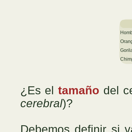
Homb
Oran
Goril
Chim
¿Es el
tamaño
del c
cerebral
)?
Debemos definir si 